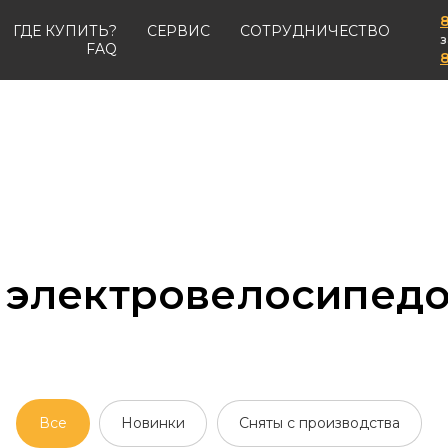
8
ГДЕ КУПИТЬ?
СЕРВИС
СОТРУДНИЧЕСТВО
з
FAQ
8
 электровелосипед
Все
Новинки
Сняты с производства