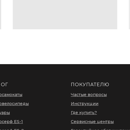
ЛОГ
ПОКУПАТЕЛЮ
осамокаты
Частые вопросы
овелосипеды
Инструкции
уары
Где купить?
осерф ES-1
Сервисные центры